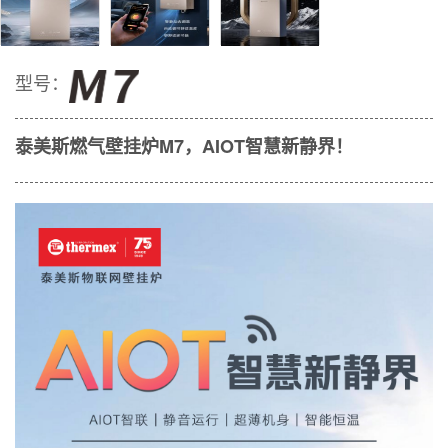
型号：
泰美斯燃气壁挂炉M7，AIOT智慧新静界！